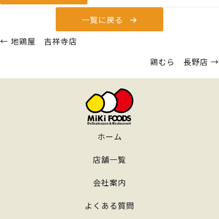
一覧に戻る
Posts
← 地鶏屋 吉祥寺店
navigation
鶏むら 長野店 →
ホーム
店舗一覧
会社案内
よくある質問