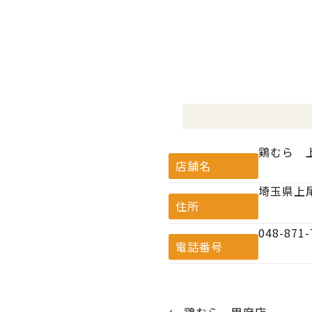
鶏むら 
店舗名
埼玉県上尾
住所
048-871-
電話番号