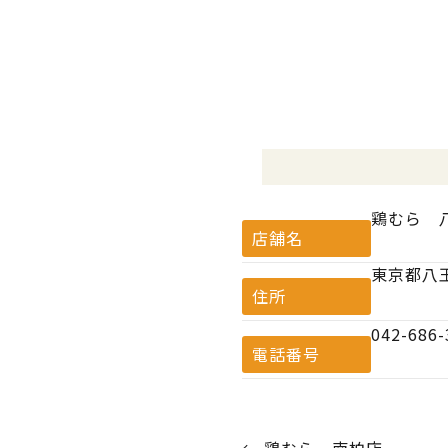
鶏むら 
店舗名
東京都八
住所
042-686-
電話番号