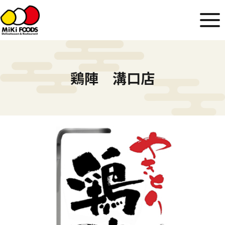
鶏陣 溝口店