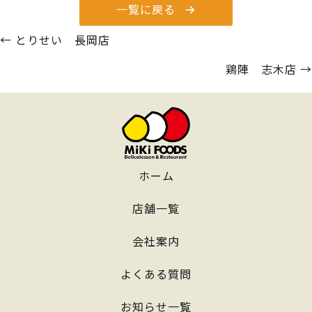
一覧に戻る
Posts
← とりせい 長岡店
navigation
鶏陣 志木店 →
ホーム
店舗一覧
会社案内
よくある質問
お知らせ一覧